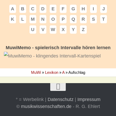
A
B
C
D
E
F
G
H
I
J
K
L
M
N
O
P
Q
R
S
T
U
V
W
X
Y
Z
MuwiMemo - spielerisch Intervalle hören lernen
MuWi
»
Lexikon
»
A
»
Aufschlag
° = Werbelink |
Datenschutz
|
Impressum
©
musikwissenschaften.de
- R. G. Ehlert