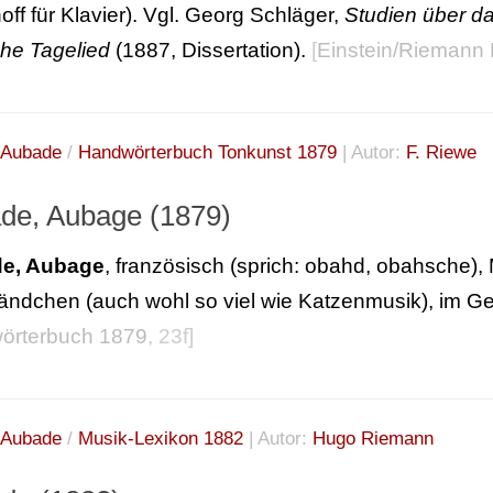
off für Klavier). Vgl. Georg Schläger,
Studien über da
he Tagelied
(1887, Dissertation).
[
Einstein/Riemann 
Aubade
/
Handwörterbuch Tonkunst 1879
| Autor:
F. Riewe
de, Aubage (1879)
e, Aubage
, französisch (sprich: obahd, obahsche
ändchen (auch wohl so viel wie Katzenmusik), im 
örterbuch 1879
, 23f]
Aubade
/
Musik-Lexikon 1882
| Autor:
Hugo Riemann