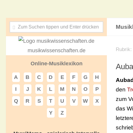
Musik
Rubrik:
musikwissenschaften.de
Online-Musiklexikon
Auba
A
B
C
D
E
F
G
H
Auba
I
J
K
L
M
N
O
P
den
Tr
zum Vo
Q
R
S
T
U
V
W
X
das Wi
Y
Z
letzte
schrie