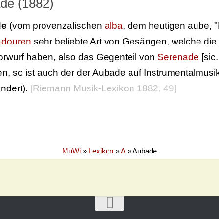
de (1882)
de
(vom provenzalischen
alba
, dem heutigen aube, 
adouren
sehr beliebte Art von Gesängen, welche di
rwurf haben, also das Gegenteil von
Serenade
[sic
ren, so ist auch der der Aubade auf Instrumentalmu
ndert).
[
Riemann Musik-Lexikon 1882
, 49]
MuWi
»
Lexikon
»
A
»
Aubade