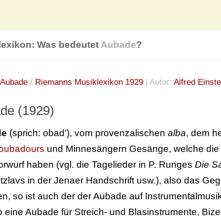
lexikon: Was bedeutet
Aubade
?
Aubade
/
Riemanns Musiklexikon 1929
| Autor:
Alfred Einste
de (1929)
de
(sprich: obad'), vom provenzalischen
alba
, dem h
oubadours
und Minnesängern Gesänge, welche die
rwurf haben (vgl. die Tagelieder in P. Runges
Die S
tzlavs in der Jenaer Handschrift usw.), also das Geg
ren, so ist auch der der Aubade auf Instrumentalmu
b eine Aubade für Streich- und Blasinstrumente, Bizet