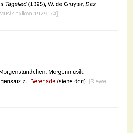
s Tagelied
(1895), W. de Gruyter,
Das
Musiklexikon 1929
, 74]
), Morgenständchen, Morgenmusik,
Gegensatz zu
Serenade
(siehe dort).
[
Riewe