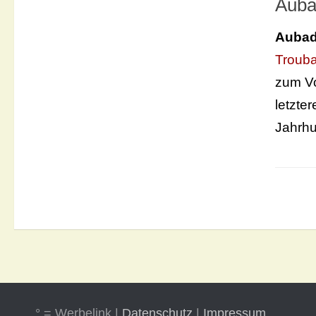
Auba
Auba
Troub
zum Vo
letzte
Jahrhu
° = Werbelink |
Datenschutz
|
Impressum