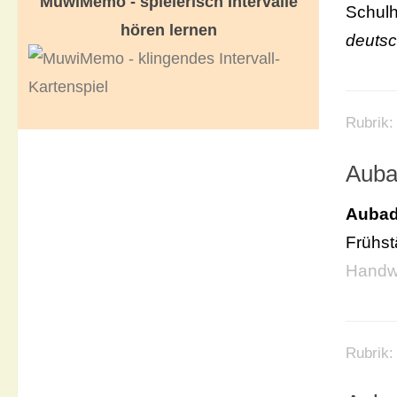
MuwiMemo - spielerisch Intervalle
Schulh
hören lernen
deutsc
Rubrik:
Auba
Aubad
Frühst
Handw
Rubrik: