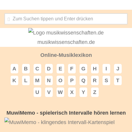
musikwissenschaften.de
Online-Musiklexikon
A
B
C
D
E
F
G
H
I
J
K
L
M
N
O
P
Q
R
S
T
U
V
W
X
Y
Z
MuwiMemo - spielerisch Intervalle hören lernen