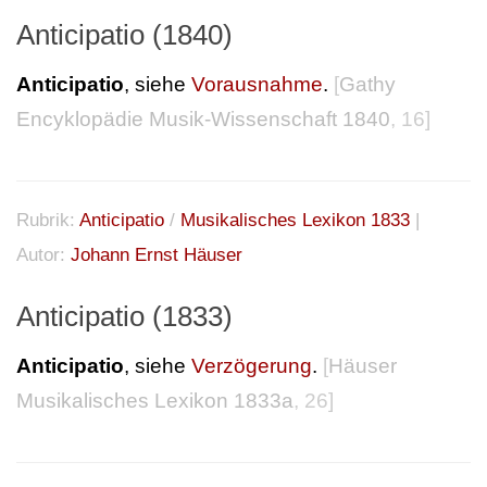
Anticipatio (1840)
Anticipatio
, siehe
Vorausnahme
.
[
Gathy
Encyklopädie Musik-Wissenschaft 1840
, 16]
Rubrik:
Anticipatio
/
Musikalisches Lexikon 1833
|
Autor:
Johann Ernst Häuser
Anticipatio (1833)
Anticipatio
, siehe
Verzögerung
.
[
Häuser
Musikalisches Lexikon 1833a
, 26]