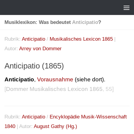
Musiklexikon: Was bedeutet
Anticipatio
?
Rubrik:
Anticipatio
/
Musikalisches Lexicon 1865
|
Autor:
Arrey von Dommer
Anticipatio (1865)
Anticipatio
,
Vorausnahme
(siehe dort).
[
Dommer Musikalisches Lexicon 1865
, 55]
Rubrik:
Anticipatio
/
Encyklopädie Musik-Wissenschaft
1840
| Autor:
August Gathy (Hg.)