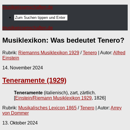
musikwissenschaften.de
musikwissenschaften.de
Musiklexikon: Was bedeutet
Tenero
?
Rubrik:
Riemanns Musiklexikon 1929
/
Tenero
| Autor:
Alfred
Einstein
14. November 2024
Teneramente (1929)
Teneramente
(italienisch), zart, zärtlich.
[
Einstein/Riemann Musiklexikon 1929
, 1826]
Rubrik:
Musikalisches Lexicon 1865
/
Tenero
| Autor:
Arrey
von Dommer
13. Oktober 2024