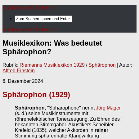
musikwissenschaften.de
musikwissenschaften.de
Musiklexikon: Was bedeutet
Sphärophon
?
Rubrik:
Riemanns Musiklexikon 1929
/
Sphärophon
| Autor:
Alfred Einstein
6. Dezember 2024
Sphärophon (1929)
Sphärophon
, "Sphärophone" nennt
Jörg Mager
(s. d.) seine Musikinstrumente mit
röhrenelektrischer Tonerzeugung. Zu Ehren des
bekannten Stimmgabel- Akustikers Scheibler-
Krefeld (1835), welcher Akkorden in
reiner
Stimmung sphärenhafte Klangwirkung