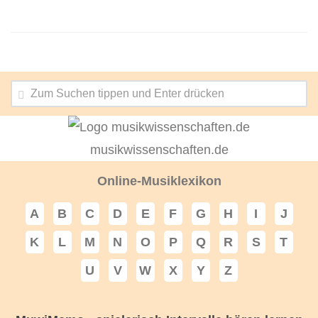
musikwissenschaften.de
Online-Musiklexikon
A
B
C
D
E
F
G
H
I
J
K
L
M
N
O
P
Q
R
S
T
U
V
W
X
Y
Z