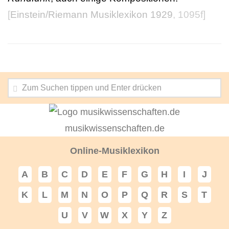
[
Einstein/Riemann Musiklexikon 1929
, 1095f]
musikwissenschaften.de
Online-Musiklexikon
A
B
C
D
E
F
G
H
I
J
K
L
M
N
O
P
Q
R
S
T
U
V
W
X
Y
Z