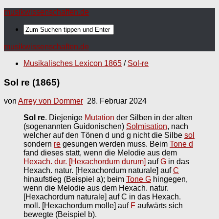
musikwissenschaften.de
musikwissenschaften.de
Musikalisches Lexicon 1865
/
Sol-re
Sol re (1865)
von
Arrey von Dommer
28. Februar 2024
Sol re
. Diejenige
Mutation
der Silben in der alten
(sogenannten Guidonischen)
Solmisation
, nach
welcher auf den Tönen d und g nicht die Silbe
sol
sondern
re
gesungen werden muss. Beim
Tone d
fand dieses statt, wenn die Melodie aus dem
Hexach. dur. [Hexachordum durum]
auf
G
in das
Hexach. natur. [Hexachordum naturale] auf
C
hinaufstieg (Beispiel a); beim
Tone G
hingegen,
wenn die Melodie aus dem Hexach. natur.
[Hexachordum naturale] auf C in das Hexach.
moll. [Hexachordum molle] auf
F
aufwärts sich
bewegte (Beispiel b).