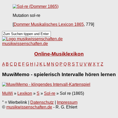
Mutation sol-re
[
Dommer Musikalisches Lexicon 1865
, 779]
musikwissenschaften.de
Online-Musiklexikon
A
B
C
D
E
F
G
H
I
J
K
L
M
N
O
P
Q
R
S
T
U
V
W
X
Y
Z
MuwiMemo - spielerisch Intervalle hören lernen
MuWi
»
Lexikon
»
S
»
Sol-re
»
Sol re (1865)
° = Werbelink |
Datenschutz
|
Impressum
©
musikwissenschaften.de
- R. G. Ehlert