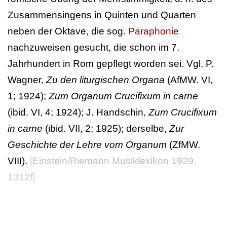
Zusammensingens in Quinten und Quarten
neben der Oktave, die sog.
Paraphonie
nachzuweisen gesucht, die schon im 7.
Jahrhundert in Rom gepflegt worden sei. Vgl. P.
Wagner,
Zu den liturgischen Organa
(AfMW. VI,
1; 1924);
Zum Organum Crucifixum in carne
(ibid. VI, 4; 1924); J. Handschin,
Zum Crucifixum
in carne
(ibid. VII, 2; 1925); derselbe,
Zur
Geschichte der Lehre vom Organum
(ZfMW.
VIII).
[
Einstein/Riemann Musiklexikon 1929
,
1312f]