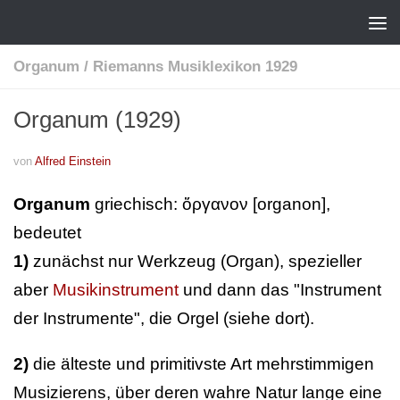
Organum
/
Riemanns Musiklexikon 1929
Organum (1929)
von
Alfred Einstein
Organum
griechisch: ὄργανον [organon],
bedeutet
1)
zunächst nur Werkzeug (Organ), spezieller
aber
Musikinstrument
und dann das "Instrument
der Instrumente", die Orgel (siehe dort).
2)
die älteste und primitivste Art mehrstimmigen
Musizierens, über deren wahre Natur lange eine