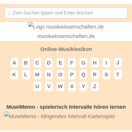
musikwissenschaften.de
Online-Musiklexikon
A
B
C
D
E
F
G
H
I
J
K
L
M
N
O
P
Q
R
S
T
U
V
W
X
Y
Z
MuwiMemo - spielerisch Intervalle hören lernen