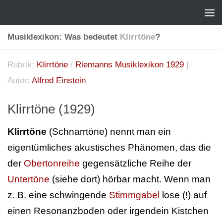
Musiklexikon: Was bedeutet
Klirrtöne
?
Rubrik:
Klirrtöne
/
Riemanns Musiklexikon 1929
|
Autor:
Alfred Einstein
Klirrtöne (1929)
Klirrtöne
(Schnarrtöne) nennt man ein
eigentümliches akustisches Phänomen, das die
der
Obertonreihe
gegensätzliche Reihe der
Untertöne
(siehe dort) hörbar macht. Wenn man
z. B. eine schwingende
Stimmgabel
lose (!) auf
einen Resonanzboden oder irgendein Kistchen