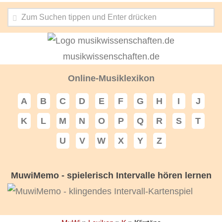
musikwissenschaften.de
Online-Musiklexikon
A
B
C
D
E
F
G
H
I
J
K
L
M
N
O
P
Q
R
S
T
U
V
W
X
Y
Z
MuwiMemo - spielerisch Intervalle hören lernen