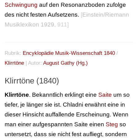
Schwingung
auf den Resonanzboden zufolge
des nicht festen Aufsetzens.
[
Einstein/Riemann
Musiklexikon 1929
, 911]
Rubrik:
Encyklopädie Musik-Wissenschaft 1840
/
Klirrtöne
| Autor:
August Gathy (Hg.)
Klirrtöne (1840)
Klirrtöne
. Bekanntlich erklingt eine
Saite
um so
tiefer, je länger sie ist. Chladni erwähnt eine in
dieser Hinsicht auffallende Erscheinung. Wenn
man einer aufgespannten Saite einen
Steg
so
untersetzt, dass sie nicht fest aufliegt, sondern