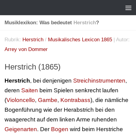
Musiklexikon: Was bedeutet
Herstrich
?
Rubrik:
Herstrich
/
Musikalisches Lexicon 1865
| Autor:
Arrey von Dommer
Herstrich (1865)
Herstrich
, bei denjenigen
Streichinstrumenten
,
deren
Saiten
beim Spielen senkrecht laufen
(
Violoncello
,
Gambe
,
Kontrabass
), die nämliche
Bogenführung wie der Herabstrich bei den
waagerecht auf dem linken Arme ruhenden
Geigenarten
. Der
Bogen
wird beim Herstriche