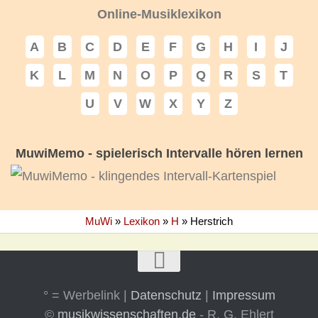
Online-Musiklexikon
A
B
C
D
E
F
G
H
I
J
K
L
M
N
O
P
Q
R
S
T
U
V
W
X
Y
Z
MuwiMemo - spielerisch Intervalle hören lernen
MuWi
»
Lexikon
»
H
»
Herstrich
° = Werbelink |
Datenschutz
|
Impressum
©
musikwissenschaften.de
- R. G. Ehlert