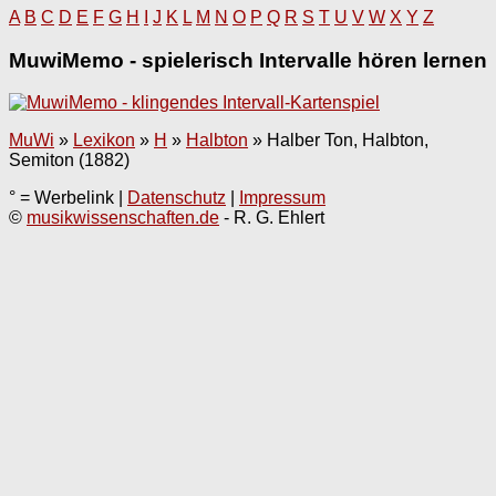
A
B
C
D
E
F
G
H
I
J
K
L
M
N
O
P
Q
R
S
T
U
V
W
X
Y
Z
MuwiMemo - spielerisch Intervalle hören lernen
MuWi
»
Lexikon
»
H
»
Halbton
»
Halber Ton, Halbton,
Semiton (1882)
° = Werbelink |
Datenschutz
|
Impressum
©
musikwissenschaften.de
- R. G. Ehlert