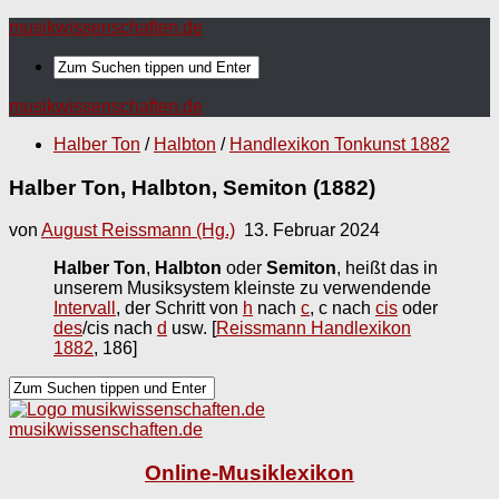
musikwissenschaften.de
musikwissenschaften.de
Halber Ton
/
Halbton
/
Handlexikon Tonkunst 1882
Halber Ton, Halbton, Semiton (1882)
von
August Reissmann (Hg.)
13. Februar 2024
Halber Ton
,
Halbton
oder
Semiton
, heißt das in
unserem Musiksystem kleinste zu verwendende
Intervall
, der Schritt von
h
nach
c
, c nach
cis
oder
des
/cis nach
d
usw.
[
Reissmann Handlexikon
1882
, 186]
musikwissenschaften.de
Online-Musiklexikon