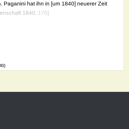
 Paganini hat ihn in [um 1840] neuerer Zeit
enschaft 1840
, 170]
40)