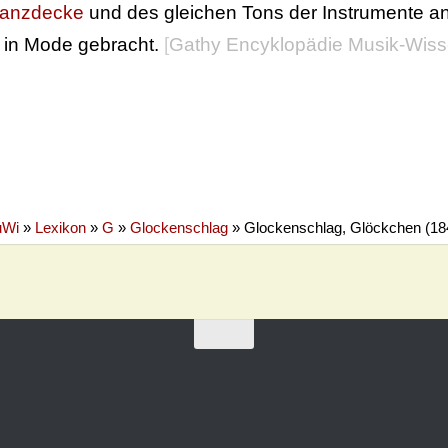
anzdecke
und des gleichen Tons der Instrumente an.
 in Mode gebracht.
[
Gathy Encyklopädie Musik-Wiss
Wi
»
Lexikon
»
G
»
Glockenschlag
»
Glockenschlag, Glöckchen (18