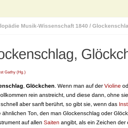
lopädie Musik-Wissenschaft 1840
/
Glockenschl
ockenschlag, Glöckc
st Gathy (Hg.)
enschlag
,
Glöckchen
. Wenn man auf der
Violine
od
vollkommen rein anstreicht, und diese dann, ohne si
 schnell aber sanft berührt, so gibt sie, wenn das
Ins
 ähnlichen Ton, den man Glockenschlag oder Glöck
strument auf allen
Saiten
angibt, als ein Zeichen der