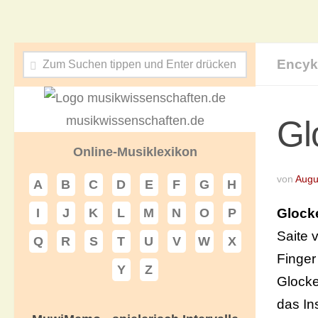
Encyk
musikwissenschaften.de
Gl
Online-Musiklexikon
von
Augu
A
B
C
D
E
F
G
H
Glock
I
J
K
L
M
N
O
P
Saite 
Q
R
S
T
U
V
W
X
Finger
Y
Z
Glocke
das In