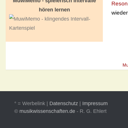
MuwiMemo - spielerisch Intervalle
Reson
hören lernen
wieder
Mu
° = Werbelink |
Datenschutz
|
Impressum
©
musikwissenschaften.de
- R. G. Ehlert