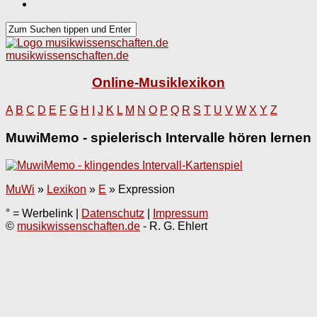
musikwissenschaften.de
Online-Musiklexikon
A
B
C
D
E
F
G
H
I
J
K
L
M
N
O
P
Q
R
S
T
U
V
W
X
Y
Z
MuwiMemo - spielerisch Intervalle hören lernen
MuWi
»
Lexikon
»
E
»
Expression
° = Werbelink |
Datenschutz
|
Impressum
©
musikwissenschaften.de
- R. G. Ehlert