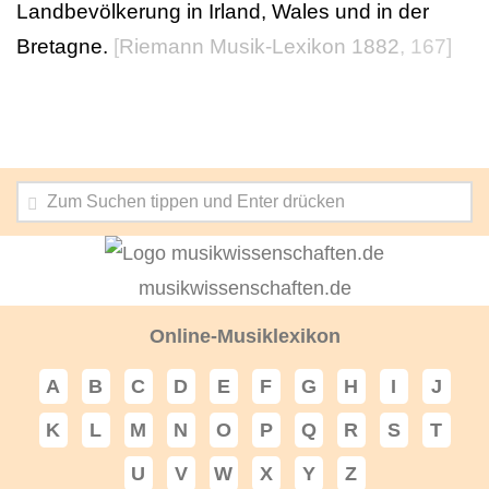
Landbevölkerung in Irland, Wales und in der
Bretagne.
[
Riemann Musik-Lexikon 1882
, 167]
musikwissenschaften.de
Online-Musiklexikon
A
B
C
D
E
F
G
H
I
J
K
L
M
N
O
P
Q
R
S
T
U
V
W
X
Y
Z