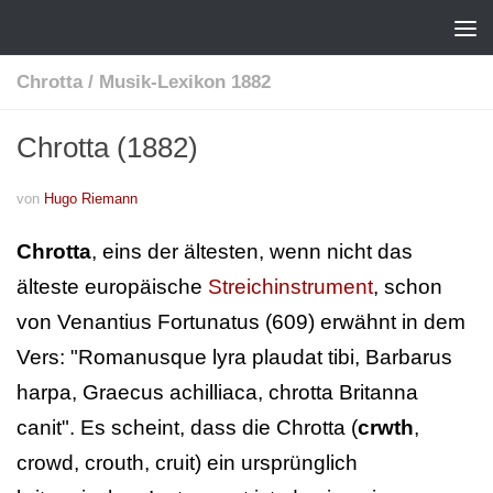
Chrotta
/
Musik-Lexikon 1882
Chrotta (1882)
von
Hugo Riemann
Chrotta
, eins der ältesten, wenn nicht das
älteste europäische
Streichinstrument
, schon
von Venantius Fortunatus (609) erwähnt in dem
Vers: "Romanusque lyra plaudat tibi, Barbarus
harpa, Graecus achilliaca, chrotta Britanna
canit". Es scheint, dass die Chrotta (
crwth
,
crowd, crouth, cruit) ein ursprünglich