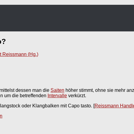
o
?
t Reissmann (Hg.)
rmittelst dessen man die
Saiten
höher stimmt, ohne sie mehr anzu
ten um die betreffenden
Intervalle
verkürzt.
langstock oder Klangbalken mit Capo tasto.
[
Reissmann Handl
n