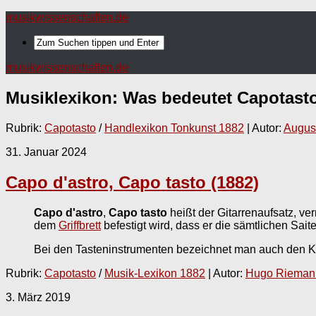
musikwissenschaften.de
musikwissenschaften.de
Musiklexikon: Was bedeutet
Capotast
Rubrik:
Capotasto
/
Handlexikon Tonkunst 1882
| Autor:
Augus
31. Januar 2024
Capo d'astro, Capo tasto (1882)
Capo d'astro
,
Capo tasto
heißt der Gitarrenaufsatz, ve
dem
Griffbrett
befestigt wird, dass er die sämtlichen Sai
Bei den Tasteninstrumenten bezeichnet man auch den K
Rubrik:
Capotasto
/
Musik-Lexikon 1882
| Autor:
Hugo Rieman
3. März 2019