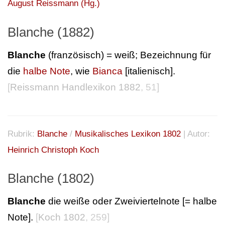
August Reissmann (Hg.)
Blanche (1882)
Blanche
(französisch) = weiß; Bezeichnung für
die
halbe Note
, wie
Bianca
[italienisch].
[
Reissmann Handlexikon 1882
, 51]
Rubrik:
Blanche
/
Musikalisches Lexikon 1802
| Autor:
Heinrich Christoph Koch
Blanche (1802)
Blanche
die weiße oder Zweiviertelnote [= halbe
Note].
[
Koch 1802
, 259]