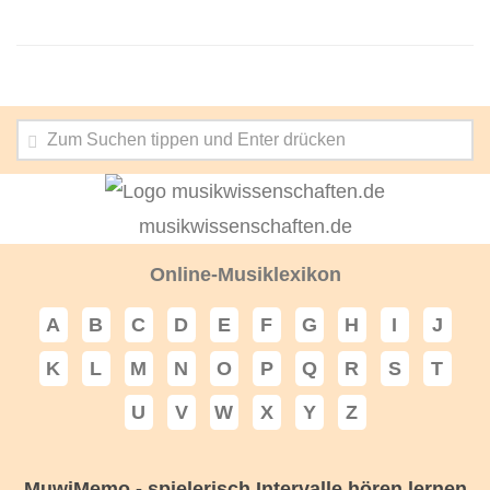
musikwissenschaften.de
Online-Musiklexikon
A
B
C
D
E
F
G
H
I
J
K
L
M
N
O
P
Q
R
S
T
U
V
W
X
Y
Z
MuwiMemo - spielerisch Intervalle hören lernen