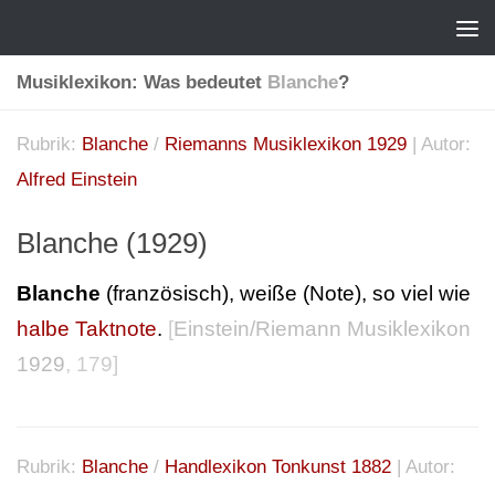
Musiklexikon: Was bedeutet
Blanche
?
Rubrik:
Blanche
/
Riemanns Musiklexikon 1929
| Autor:
Alfred Einstein
Blanche (1929)
Blanche
(französisch), weiße (Note), so viel wie
halbe Taktnote
.
[
Einstein/Riemann Musiklexikon
1929
, 179]
Rubrik:
Blanche
/
Handlexikon Tonkunst 1882
| Autor: