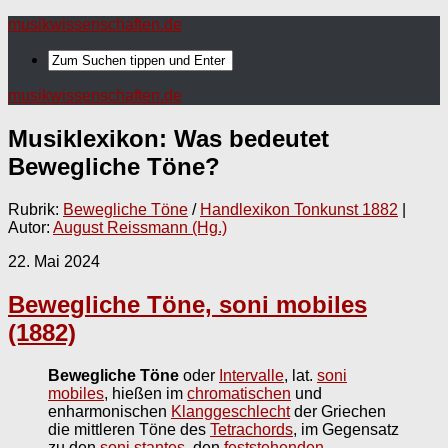
musikwissenschaften.de
musikwissenschaften.de
Musiklexikon: Was bedeutet
Bewegliche Töne
?
Rubrik:
Bewegliche Töne
/
Handlexikon Tonkunst 1882
|
Autor:
August Reissmann (Hg.)
22. Mai 2024
Bewegliche Töne, soni mobiles
(1882)
Bewegliche Töne
oder
Intervalle
, lat.
soni
mobiles
, hießen im
chromatischen
und
enharmonischen
Klanggeschlecht
der Griechen
die mittleren Töne des
Tetrachords
, im Gegensatz
zu den
soni stantes
, den
feststehenden,