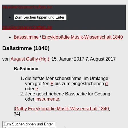
musikwissenschaften.de
musikwissenschaften.de
Bassstimme
/
Encyklopädie Musik-Wissenschaft 1840
Baßstimme (1840)
von
August Gathy (Hg.)
15. Januar 2017
7. August 2017
Baßstimme
die tiefste Menschenstimme, im Umfange
vom großen
F
bis zum eingestrichenen
d
oder
e
.
Jede geschriebene Basspartie für Gesang
oder
Instrumente
.
[
Gathy Encyklopädie Musik-Wissenschaft 1840
,
34]