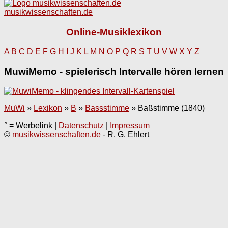
musikwissenschaften.de
Online-Musiklexikon
A
B
C
D
E
F
G
H
I
J
K
L
M
N
O
P
Q
R
S
T
U
V
W
X
Y
Z
MuwiMemo - spielerisch Intervalle hören lernen
MuWi
»
Lexikon
»
B
»
Bassstimme
»
Baßstimme (1840)
° = Werbelink |
Datenschutz
|
Impressum
©
musikwissenschaften.de
- R. G. Ehlert