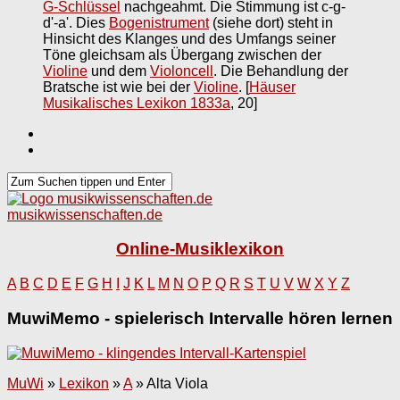
G-Schlüssel
nachgeahmt. Die Stimmung ist c-g-
d'-a'. Dies
Bogenistrument
(siehe dort) steht in
Hinsicht des Klanges und des Umfangs seiner
Töne gleichsam als Übergang zwischen der
Violine
und dem
Violoncell
. Die Behandlung der
Bratsche ist wie bei der
Violine
.
[
Häuser
Musikalisches Lexikon 1833a
, 20]
musikwissenschaften.de
Online-Musiklexikon
A
B
C
D
E
F
G
H
I
J
K
L
M
N
O
P
Q
R
S
T
U
V
W
X
Y
Z
MuwiMemo - spielerisch Intervalle hören lernen
MuWi
»
Lexikon
»
A
»
Alta Viola