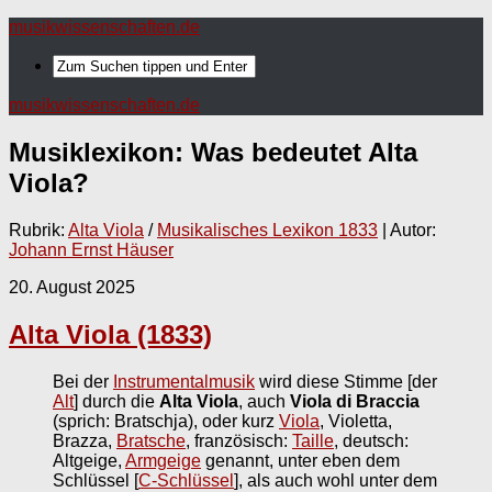
musikwissenschaften.de
musikwissenschaften.de
Musiklexikon: Was bedeutet
Alta
Viola
?
Rubrik:
Alta Viola
/
Musikalisches Lexikon 1833
| Autor:
Johann Ernst Häuser
20. August 2025
Alta Viola (1833)
Bei der
Instrumentalmusik
wird diese Stimme [der
Alt
] durch die
Alta Viola
, auch
Viola di Braccia
(sprich: Bratschja), oder kurz
Viola
, Violetta,
Brazza,
Bratsche
, französisch:
Taille
, deutsch:
Altgeige,
Armgeige
genannt, unter eben dem
Schlüssel [
C-Schlüssel
], als auch wohl unter dem