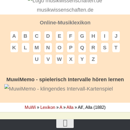
musikwissenschaften.de
Online-Musiklexikon
A
B
C
D
E
F
G
H
I
J
K
L
M
N
O
P
Q
R
S
T
U
V
W
X
Y
Z
MuwiMemo - spielerisch Intervalle hören lernen
MuWi
»
Lexikon
»
A
»
Alla
»
All', Alla (1882)