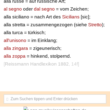
alla russe = auf russische Art;
al segno
oder
dal segno
= vom Zeichen;
alla siciliano = nach Art des
Sicilians
[sic];
alla stretta = zusammengezogen (siehe
Stretto
);
alla turca = türkisch;
all'unisono
= im Einklang;
alla zingara
= zigeunerisch;
alla zoppa
= hinkend, stolpernd.
[
Reissmann Handlexikon 1882
, 14f]