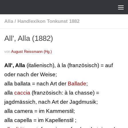
Alla
/
Handlexikon Tonkunst 1882
All', Alla (1882)
von
August Reissmann (Hg.)
All', Alla
(italienisch), à la (französisch) = auf
oder nach der Weise;
alla ballata = nach Art der
Ballade
;
alla
caccia
(französisch: à la chasse) =
jagdmässich, nach Art der Jagdmusik;
alla camera = im Kammerstil;
alla capella = im Kapellenstil ;