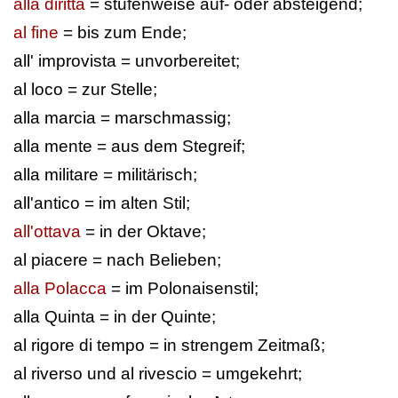
alla diritta
= stufenweise auf- oder absteigend;
al fine
= bis zum Ende;
all' improvista = unvorbereitet;
al loco = zur Stelle;
alla marcia = marschmassig;
alla mente = aus dem Stegreif;
alla militare = militärisch;
all'antico = im alten Stil;
all'ottava
= in der Oktave;
al piacere = nach Belieben;
alla Polacca
= im Polonaisenstil;
alla Quinta = in der Quinte;
al rigore di tempo = in strengem Zeitmaß;
al riverso und al rivescio = umgekehrt;