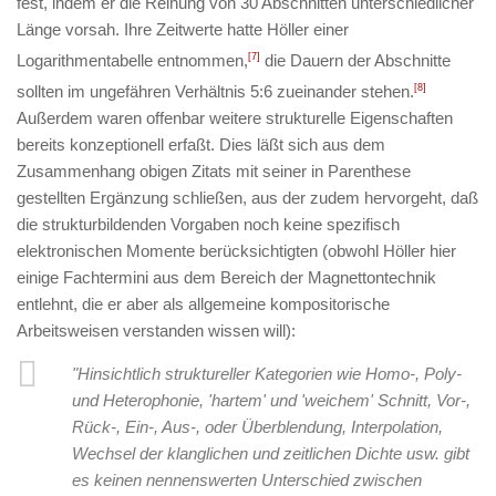
fest, indem er die Reihung von 30 Abschnitten unterschiedlicher
Länge vorsah. Ihre Zeitwerte hatte Höller einer
Logarithmentabelle entnommen,
[7]
die Dauern der Abschnitte
sollten im ungefähren Verhältnis 5:6 zueinander stehen.
[8]
Außerdem waren offenbar weitere strukturelle Eigenschaften
bereits konzeptionell erfaßt. Dies läßt sich aus dem
Zusammenhang obigen Zitats mit seiner in Parenthese
gestellten Ergänzung schließen, aus der zudem hervorgeht, daß
die strukturbildenden Vorgaben noch keine spezifisch
elektronischen Momente berücksichtigten (obwohl Höller hier
einige Fachtermini aus dem Bereich der Magnettontechnik
entlehnt, die er aber als allgemeine kompositorische
Arbeitsweisen verstanden wissen will):
"Hinsichtlich struktureller Kategorien wie Homo-, Poly-
und Heterophonie, 'hartem' und 'weichem' Schnitt, Vor-,
Rück-, Ein-, Aus-, oder Überblendung, Interpolation,
Wechsel der klanglichen und zeitlichen Dichte usw. gibt
es keinen nennenswerten Unterschied zwischen