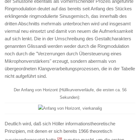
der Sinustöne ebenfalls als vorherrschender Prozeß angeführte
Ringmodulation deutet auf das bereits seit Anfang des Stückes
erklingende ringmodulierte Sinusgemisch, das innerhalb des
dritten Abschnitts mehrmals unterbrochen wird und insgesamt
viermal neu einsetzt und damit von neuem die Aufmerksamkeit
auf sich lenkt. Die in der Umschreibung des Gestaltcharakters
genannten Glissandi werden weder durch die Ringmodulation
noch durch die "Verzerrungen durch Übersteuerung eines
Mikrophonverstärkers" erzeugt, sondern abermals von
übergeordneten Klangverarbeitungsprozessen, die in der Tabelle
nicht aufgeführt sind.
Der Anfang von
Horizont
(Hüllkurvenverläufe, die ersten ca. 56
Sekunden):
Deutlich wird, daß sich Höller informationstheoretische
Prinzipien, mit denen er sich bereits 1966 theoretisch
auseinandergesetzt hatte,
[29]
zunutze macht, um die ersten