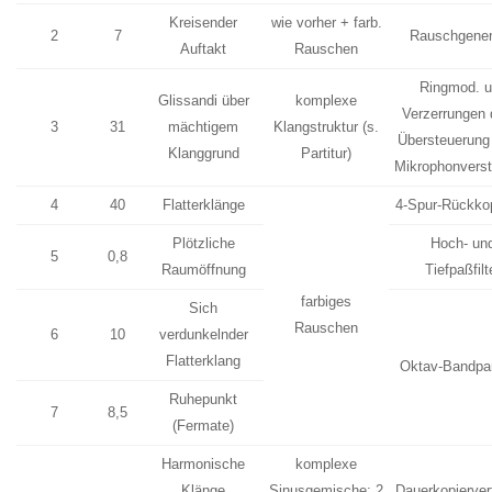
Kreisender
wie vorher + farb.
2
7
Rauschgener
Auftakt
Rauschen
Ringmod. 
Glissandi über
komplexe
Verzerrungen 
3
31
mächtigem
Klangstruktur (s.
Übersteuerung
Klanggrund
Partitur)
Mikrophonverst
4
40
Flatterklänge
4-Spur-Rückko
Plötzliche
Hoch- un
5
0,8
Raumöffnung
Tiefpaßfilt
farbiges
Sich
Rauschen
6
10
verdunkelnder
Flatterklang
Oktav-Bandpaß
Ruhepunkt
7
8,5
(Fermate)
Harmonische
komplexe
Klänge
Sinusgemische; 2
Dauerkopierver