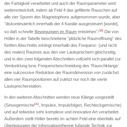
der Farbigkeit verarbeitet und auch der Raumparameter wird
weiterentwickelt, indem ab Feld 4 das gefilterte Rauschen auf
alle vier Spuren des Magnetophons aufgenommen wurde, aber
"diskontinuierlich innerhalb der 4 Kanäle ausgesteuert [wurde],
so daß schnelle
Bewegungen im Raum
entstehen".
[30]
Die von
Höller in der Tabelle beschriebene "plötzliche Raumöffnung" des
fünften Abschnitts erklingt innerhalb des Frequenz- (und nicht
des realen) Raumes aus den vier Lautsprechern gleichzeitig,
und in den zwei folgenden Abschnitten vollzieht sich parallel zur
Verdunklung bzw. Frequenzbeschneidung des 'Rauschklangs'
eine sukzessive Reduktion der Raumdimension von zunächst
allen vier Raumpositionen auf zuletzt nur noch die vierte
Lautsprecherstation.
In den weiteren Abschnitten werden neue Klänge vorgestellt
(Sinusgemische
[31]
, Impulse, Impulsfolgen, Rechteckgemische)
und auf teilweise sehr komplexe und innovative Art verarbeitet.
Außerdem stellt Höller bereits im achten Feld eine ebenfalls auf
Überlegungen der Informationstheorie fußende Technik zur