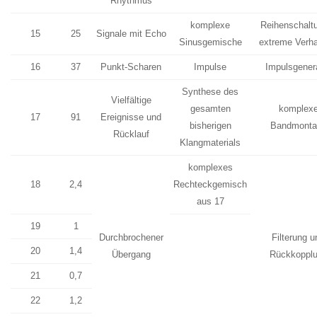
Rhythmus
komplexe
Reihenschalt
15
25
Signale mit Echo
Sinusgemische
extreme Verha
16
37
Punkt-Scharen
Impulse
Impulsgener
Synthese des
Vielfältige
gesamten
komplex
17
91
Ereignisse und
bisherigen
Bandmonta
Rücklauf
Klangmaterials
komplexes
18
2,4
Rechteckgemisch
aus 17
19
1
Durchbrochener
Filterung u
20
1,4
Übergang
Rückkoppl
21
0,7
22
1,2