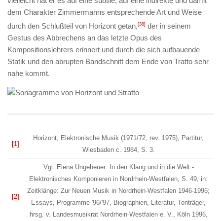
vielleicht hat er es auf eine subtile, auf eine indirekte und damit
dem Charakter Zimmermanns entsprechende Art und Weise
durch den Schlußteil von
Horizont
getan,
[38]
der in seinem
Gestus des Abbrechens an das letzte Opus des
Kompositionslehrers erinnert und durch die sich aufbauende
Statik und den abrupten Bandschnitt dem Ende von
Tratto
sehr
nahe kommt.
Horizont
, Elektronische Musik (1971/72, rev. 1975), Partitur,
[1]
Wiesbaden c. 1984, S. 3.
Vgl. Elena Ungeheuer:
In den Klang und in die Welt -
Elektronisches Komponieren in Nordrhein-Westfalen
, S. 49, in:
Zeitklänge: Zur Neuen Musik in Nordrhein-Westfalen 1946-1996;
[2]
Essays, Programme '96/'97, Biographien, Literatur, Tonträger
,
hrsg. v. Landesmusikrat Nordrhein-Westfalen e. V., Köln 1996,