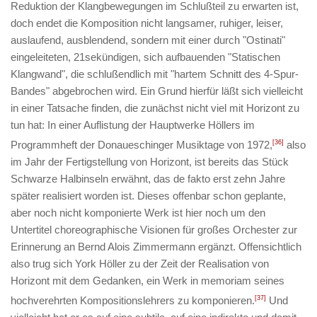
Reduktion der Klangbewegungen im Schlußteil zu erwarten ist,
doch endet die Komposition nicht langsamer, ruhiger, leiser,
auslaufend, ausblendend, sondern mit einer durch "Ostinati"
eingeleiteten, 21sekündigen, sich aufbauenden "Statischen
Klangwand", die schlußendlich mit "hartem Schnitt des 4-Spur-
Bandes" abgebrochen wird. Ein Grund hierfür läßt sich vielleicht
in einer Tatsache finden, die zunächst nicht viel mit
Horizont
zu
tun hat: In einer Auflistung der Hauptwerke Höllers im
Programmheft der Donaueschinger Musiktage von 1972,
[36]
also
im Jahr der Fertigstellung von
Horizont
, ist bereits das Stück
Schwarze Halbinseln
erwähnt, das de fakto erst zehn Jahre
später realisiert worden ist. Dieses offenbar schon geplante,
aber noch nicht komponierte Werk ist hier noch um den
Untertitel
choreographische Visionen für großes Orchester zur
Erinnerung an Bernd Alois Zimmermann
ergänzt. Offensichtlich
also trug sich York Höller zu der Zeit der Realisation von
Horizont
mit dem Gedanken, ein Werk in memoriam seines
hochverehrten Kompositionslehrers zu komponieren.
[37]
Und