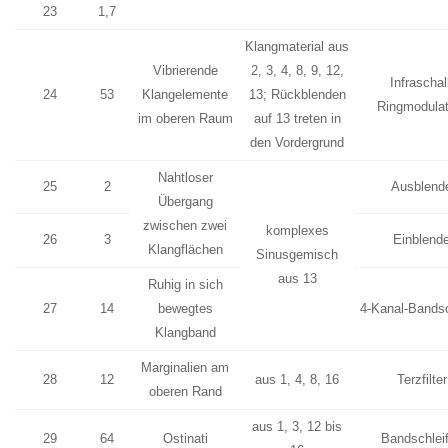
23
1,7
Klangmaterial aus
Vibrierende
2, 3, 4, 8, 9, 12,
Infraschal
24
53
Klangelemente
13; Rückblenden
Ringmodulat
im oberen Raum
auf 13 treten in
den Vordergrund
Nahtloser
25
2
Ausblend
Übergang
zwischen zwei
komplexes
26
3
Einblend
Klangflächen
Sinusgemisch
aus 13
Ruhig in sich
27
14
bewegtes
4-Kanal-Bandsc
Klangband
Marginalien am
28
12
aus 1, 4, 8, 16
Terzfilter
oberen Rand
aus 1, 3, 12 bis
29
64
Ostinati
Bandschlei