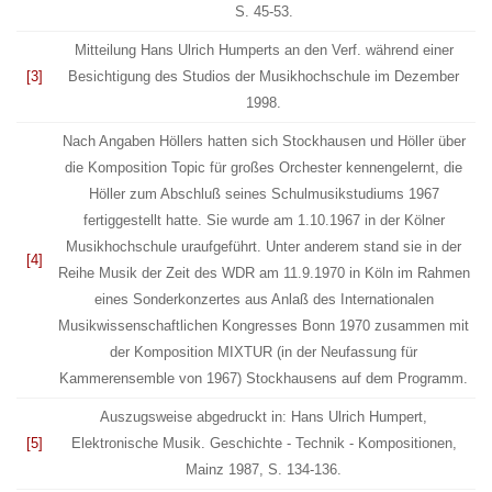
S. 45-53.
Mitteilung Hans Ulrich Humperts an den Verf. während einer
[3]
Besichtigung des Studios der Musikhochschule im Dezember
1998.
Nach Angaben Höllers hatten sich Stockhausen und Höller über
die Komposition
Topic
für großes Orchester kennengelernt, die
Höller zum Abschluß seines Schulmusikstudiums 1967
fertiggestellt hatte. Sie wurde am 1.10.1967 in der Kölner
Musikhochschule uraufgeführt. Unter anderem stand sie in der
[4]
Reihe
Musik der Zeit
des WDR am 11.9.1970 in Köln im Rahmen
eines
Sonderkonzertes aus Anlaß des Internationalen
Musikwissenschaftlichen Kongresses Bonn 1970
zusammen mit
der Komposition
MIXTUR
(in der Neufassung für
Kammerensemble von 1967) Stockhausens auf dem Programm.
Auszugsweise abgedruckt in: Hans Ulrich Humpert,
[5]
Elektronische Musik. Geschichte - Technik - Kompositionen
,
Mainz 1987, S. 134-136.