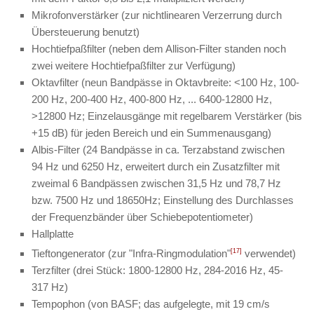
Mikrofonverstärker (zur nichtlinearen Verzerrung durch
Übersteuerung benutzt)
Hochtiefpaßfilter (neben dem Allison-Filter standen noch
zwei weitere Hochtiefpaßfilter zur Verfügung)
Oktavfilter (neun Bandpässe in Oktavbreite: <100 Hz, 100-
200 Hz, 200-400 Hz, 400-800 Hz, ... 6400-12800 Hz,
>12800 Hz; Einzelausgänge mit regelbarem Verstärker (bis
+15 dB) für jeden Bereich und ein Summenausgang)
Albis-Filter (24 Bandpässe in ca. Terzabstand zwischen
94 Hz und 6250 Hz, erweitert durch ein Zusatzfilter mit
zweimal 6 Bandpässen zwischen 31,5 Hz und 78,7 Hz
bzw. 7500 Hz und 18650Hz; Einstellung des Durchlasses
der Frequenzbänder über Schiebepotentiometer)
Hallplatte
Tieftongenerator (zur "Infra-Ringmodulation"
[17]
verwendet)
Terzfilter (drei Stück: 1800-12800 Hz, 284-2016 Hz, 45-
317 Hz)
Tempophon (von BASF; das aufgelegte, mit 19 cm/s