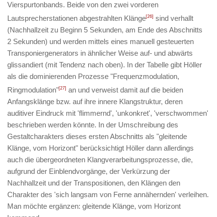
Vierspurtonbands. Beide von den zwei vorderen
Lautsprecherstationen abgestrahlten Klänge
[26]
sind verhallt
(Nachhallzeit zu Beginn 5 Sekunden, am Ende des Abschnitts
2 Sekunden) und werden mittels eines manuell gesteuerten
Transponiergenerators in ähnlicher Weise auf- und abwärts
glissandiert (mit Tendenz nach oben). In der Tabelle gibt Höller
als die dominierenden Prozesse "Frequenzmodulation,
Ringmodulation"
[27]
an und verweist damit auf die beiden
Anfangsklänge bzw. auf ihre innere Klangstruktur, deren
auditiver Eindruck mit 'flimmernd', 'unkonkret', 'verschwommen'
beschrieben werden könnte. In der Umschreibung des
Gestaltcharakters dieses ersten Abschnitts als "gleitende
Klänge, vom Horizont" berücksichtigt Höller dann allerdings
auch die übergeordneten Klangverarbeitungsprozesse, die,
aufgrund der Einblendvorgänge, der Verkürzung der
Nachhallzeit und der Transpositionen, den Klängen den
Charakter des 'sich langsam von Ferne annähernden' verleihen.
Man möchte ergänzen: gleitende Klänge, vom Horizont