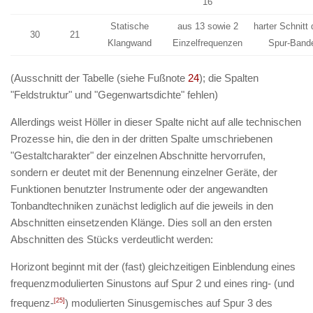
16
Statische
aus 13 sowie 2
harter Schnitt 
30
21
Klangwand
Einzelfrequenzen
Spur-Band
(Ausschnitt der Tabelle (siehe Fußnote
24
); die Spalten
"Feldstruktur" und "Gegenwartsdichte" fehlen)
Allerdings weist Höller in dieser Spalte nicht auf alle technischen
Prozesse hin, die den in der dritten Spalte umschriebenen
"Gestaltcharakter" der einzelnen Abschnitte hervorrufen,
sondern er deutet mit der Benennung einzelner Geräte, der
Funktionen benutzter Instrumente oder der angewandten
Tonbandtechniken zunächst lediglich auf die jeweils in den
Abschnitten einsetzenden Klänge. Dies soll an den ersten
Abschnitten des Stücks verdeutlicht werden:
Horizont
beginnt mit der (fast) gleichzeitigen Einblendung eines
frequenzmodulierten Sinustons auf Spur 2 und eines ring- (und
frequenz-
[25]
) modulierten Sinusgemisches auf Spur 3 des