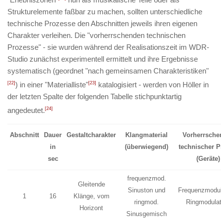
Strukturelemente faßbar zu machen, sollten unterschiedliche
technische Prozesse den Abschnitten jeweils ihren eigenen
Charakter verleihen. Die "vorherrschenden technischen
Prozesse" - sie wurden während der Realisationszeit im WDR-
Studio zunächst experimentell ermittelt und ihre Ergebnisse
systematisch (geordnet "nach gemeinsamen Charakteristiken"
[22]
) in einer "Materialliste"
[23]
katalogisiert - werden von Höller in
der letzten Spalte der folgenden Tabelle stichpunktartig
angedeutet.
[24]
Abschnitt
Dauer
Gestaltcharakter
Klangmaterial
Vorherrsche
in
(überwiegend)
technischer 
sec
(Geräte)
frequenzmod.
Gleitende
Sinuston und
Frequenzmodul
1
16
Klänge, vom
ringmod.
Ringmodulat
Horizont
Sinusgemisch