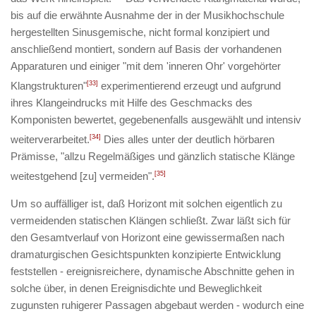
bis auf die erwähnte Ausnahme der in der Musikhochschule
hergestellten Sinusgemische, nicht formal konzipiert und
anschließend montiert, sondern auf Basis der vorhandenen
Apparaturen und einiger "mit dem 'inneren Ohr' vorgehörter
Klangstrukturen"
[33]
experimentierend erzeugt und aufgrund
ihres Klangeindrucks mit Hilfe des Geschmacks des
Komponisten bewertet, gegebenenfalls ausgewählt und intensiv
weiterverarbeitet.
[34]
Dies alles unter der deutlich hörbaren
Prämisse, "allzu Regelmäßiges und gänzlich statische Klänge
weitestgehend [zu] vermeiden".
[35]
Um so auffälliger ist, daß
Horizont
mit solchen eigentlich zu
vermeidenden statischen Klängen schließt. Zwar läßt sich für
den Gesamtverlauf von
Horizont
eine gewissermaßen nach
dramaturgischen Gesichtspunkten konzipierte Entwicklung
feststellen - ereignisreichere, dynamische Abschnitte gehen in
solche über, in denen Ereignisdichte und Beweglichkeit
zugunsten ruhigerer Passagen abgebaut werden - wodurch eine