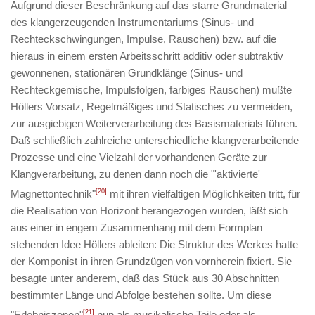
Aufgrund dieser Beschränkung auf das starre Grundmaterial
des klangerzeugenden Instrumentariums (Sinus- und
Rechteckschwingungen, Impulse, Rauschen) bzw. auf die
hieraus in einem ersten Arbeitsschritt additiv oder subtraktiv
gewonnenen, stationären Grundklänge (Sinus- und
Rechteckgemische, Impulsfolgen, farbiges Rauschen) mußte
Höllers Vorsatz, Regelmäßiges und Statisches zu vermeiden,
zur ausgiebigen Weiterverarbeitung des Basismaterials führen.
Daß schließlich zahlreiche unterschiedliche klangverarbeitende
Prozesse und eine Vielzahl der vorhandenen Geräte zur
Klangverarbeitung, zu denen dann noch die "'aktivierte'
Magnettontechnik"
[20]
mit ihren vielfältigen Möglichkeiten tritt, für
die Realisation von
Horizont
herangezogen wurden, läßt sich
aus einer in engem Zusammenhang mit dem Formplan
stehenden Idee Höllers ableiten: Die Struktur des Werkes hatte
der Komponist in ihren Grundzügen von vornherein fixiert. Sie
besagte unter anderem, daß das Stück aus 30 Abschnitten
bestimmter Länge und Abfolge bestehen sollte. Um diese
"Erlebniszonen"
[21]
nun als musikalische Teile oder als