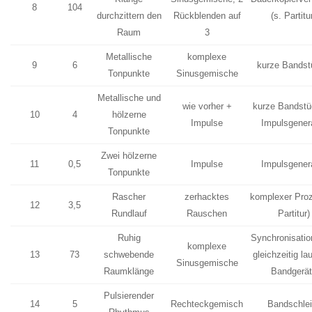
8
104
durchzittern den
Rückblenden auf
(s. Partitu
Raum
3
Metallische
komplexe
9
6
kurze Bandst
Tonpunkte
Sinusgemische
Metallische und
wie vorher +
kurze Bandstü
10
4
hölzerne
Impulse
Impulsgener
Tonpunkte
Zwei hölzerne
11
0,5
Impulse
Impulsgener
Tonpunkte
Rascher
zerhacktes
komplexer Proz
12
3,5
Rundlauf
Rauschen
Partitur)
Ruhig
Synchronisation
komplexe
13
73
schwebende
gleichzeitig la
Sinusgemische
Raumklänge
Bandgerät
Pulsierender
14
5
Rechteckgemisch
Bandschlei