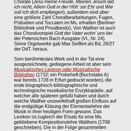
Choräle (
Jesu meine Freude
,
Meinen Jesum laß
ich nicht
,
Allein Gott in der Höh' sei Ehr
und
Wie
soll ich dich empfangen
), außerdem sind aber
eine größere Zahl Choralbearbeitungen, Fugen,
Präludien und Toccaten im Ms. erhalten (Berliner
Bibliothek und Privatbesitz). Von Walther ist auch
das Choralvorspiel
Gott der Vater wohn' uns bei
der Petersschen Bach-Ausgabe (VI., Nr. 24).
Seine Orgelwerke gab Max Seiffert als Bd. 26/27
der DdT. heraus.
Sein berühmtestes Werk und in der Tat eine
ausgezeichnete, gediegene Arbeit ist aber sein
Musicalisches Lexicon oder Musicalische
Bibliothec
(1732; ein Probeheft (Buchstabe A)
war bereits 1728 in Erfurt gedruckt worden), die
erste biographisch-bibliographische und
technologische musikalische Enzyklopädie, auf
welcher alle späteren gefußt haben und durch
welche Walther unzweifelhaft großen Einfluss auf
die endgültige Klärung der Elementarlehre der
Musik in ihrer heutigen Form gewann. Das
Lexikon ist zugleich der Ersatz für eine Ms.
gebliebene Kompositionslehre Walthers (1708
geschrieben). Die in der Folge gesammelten