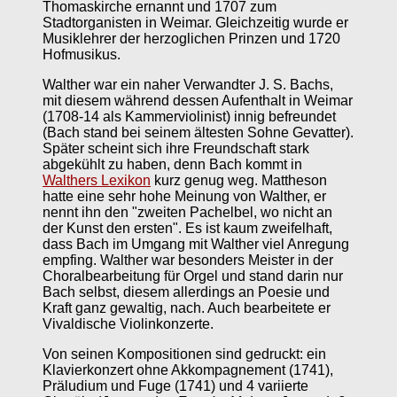
Thomaskirche ernannt und 1707 zum
Stadtorganisten in Weimar. Gleichzeitig wurde er
Musiklehrer der herzoglichen Prinzen und 1720
Hofmusikus.
Walther war ein naher Verwandter J. S. Bachs,
mit diesem während dessen Aufenthalt in Weimar
(1708-14 als Kammerviolinist) innig befreundet
(Bach stand bei seinem ältesten Sohne Gevatter).
Später scheint sich ihre Freundschaft stark
abgekühlt zu haben, denn Bach kommt in
Walthers Lexikon
kurz genug weg. Mattheson
hatte eine sehr hohe Meinung von Walther, er
nennt ihn den "zweiten Pachelbel, wo nicht an
der Kunst den ersten". Es ist kaum zweifelhaft,
dass Bach im Umgang mit Walther viel Anregung
empfing. Walther war besonders Meister in der
Choralbearbeitung für Orgel und stand darin nur
Bach selbst, diesem allerdings an Poesie und
Kraft ganz gewaltig, nach. Auch bearbeitete er
Vivaldische Violinkonzerte.
Von seinen Kompositionen sind gedruckt: ein
Klavierkonzert ohne Akkompagnement (1741),
Präludium und Fuge (1741) und 4 variierte