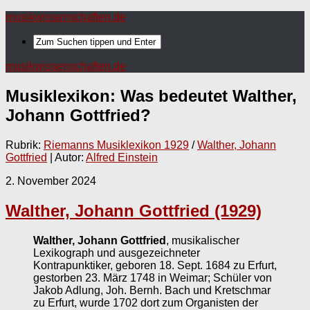
musikwissenschaften.de
musikwissenschaften.de
Musiklexikon: Was bedeutet
Walther,
Johann Gottfried
?
Rubrik:
Riemanns Musiklexikon 1929
/
Walther, Johann
Gottfried
| Autor:
Alfred Einstein
2. November 2024
Walther, Johann Gottfried (1929)
Walther, Johann Gottfried
, musikalischer
Lexikograph und ausgezeichneter
Kontrapunktiker, geboren 18. Sept. 1684 zu Erfurt,
gestorben 23. März 1748 in Weimar; Schüler von
Jakob Adlung, Joh. Bernh. Bach und Kretschmar
zu Erfurt, wurde 1702 dort zum Organisten der