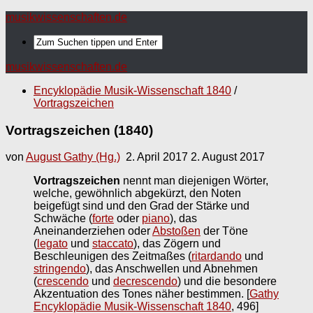
musikwissenschaften.de
musikwissenschaften.de
Encyklopädie Musik-Wissenschaft 1840
/
Vortragszeichen
Vortragszeichen (1840)
von
August Gathy (Hg.)
2. April 2017
2. August 2017
Vortragszeichen
nennt man diejenigen Wörter,
welche, gewöhnlich abgekürzt, den Noten
beigefügt sind und den Grad der Stärke und
Schwäche (
forte
oder
piano
), das
Aneinanderziehen oder
Abstoßen
der Töne
(
legato
und
staccato
), das Zögern und
Beschleunigen des Zeitmaßes (
ritardando
und
stringendo
), das Anschwellen und Abnehmen
(
crescendo
und
decrescendo
) und die besondere
Akzentuation des Tones näher bestimmen.
[
Gathy
Encyklopädie Musik-Wissenschaft 1840
, 496]