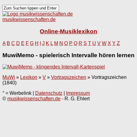
musikwissenschaften.de
Online-Musiklexikon
A
B
C
D
E
F
G
H
I
J
K
L
M
N
O
P
Q
R
S
T
U
V
W
X
Y
Z
MuwiMemo - spielerisch Intervalle hören lernen
MuWi
»
Lexikon
»
V
»
Vortragszeichen
»
Vortragszeichen
(1840)
° = Werbelink |
Datenschutz
|
Impressum
©
musikwissenschaften.de
- R. G. Ehlert