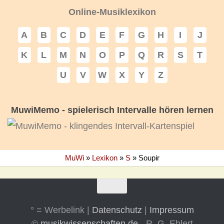
Online-Musiklexikon
A
B
C
D
E
F
G
H
I
J
K
L
M
N
O
P
Q
R
S
T
U
V
W
X
Y
Z
MuwiMemo - spielerisch Intervalle hören lernen
MuWi
»
Lexikon
»
S
»
Soupir
° = Werbelink |
Datenschutz
|
Impressum
©
musikwissenschaften.de
- R. G. Ehlert