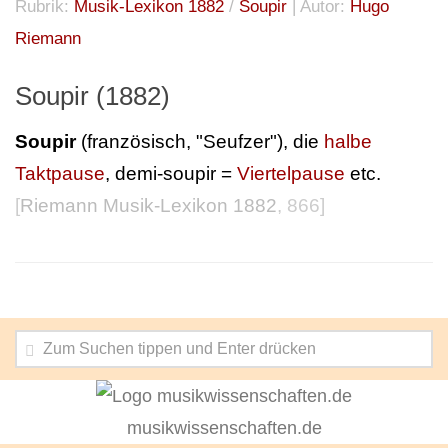
Rubrik:
Musik-Lexikon 1882
/
Soupir
| Autor:
Hugo
Riemann
Soupir (1882)
Soupir
(französisch, "Seufzer"), die
halbe
Taktpause
, demi-soupir =
Viertelpause
etc.
[
Riemann Musik-Lexikon 1882
, 866]
musikwissenschaften.de