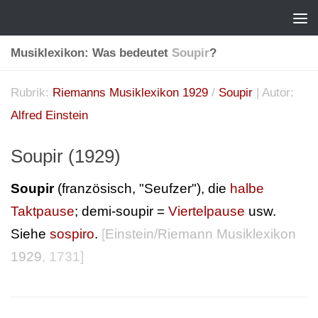
Musiklexikon: Was bedeutet
Soupir
?
Rubrik:
Riemanns Musiklexikon 1929
/
Soupir
| Autor:
Alfred Einstein
Soupir (1929)
Soupir
(französisch, "Seufzer"), die
halbe
Taktpause
; demi-soupir =
Viertelpause
usw.
Siehe
sospiro
.
[
Einstein/Riemann Musiklexikon
1929
, 1731]