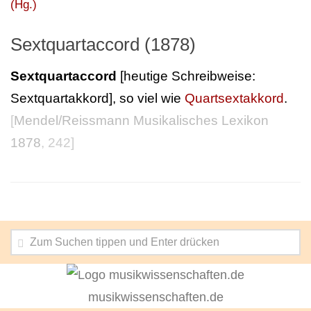
(Hg.)
Sextquartaccord (1878)
Sextquartaccord
[heutige Schreibweise:
Sextquartakkord], so viel wie
Quartsextakkord
.
[
Mendel/Reissmann Musikalisches Lexikon
1878
, 242]
musikwissenschaften.de