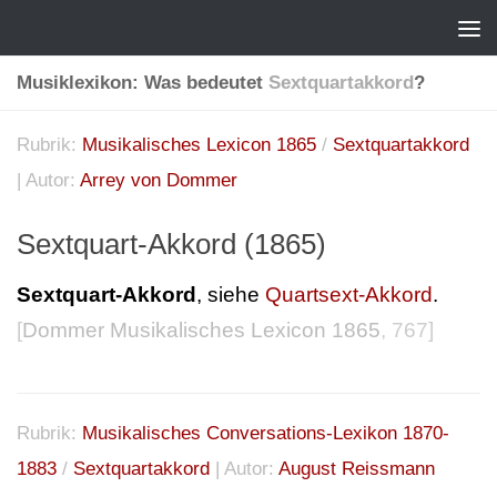
Musiklexikon: Was bedeutet
Sextquartakkord
?
Rubrik:
Musikalisches Lexicon 1865
/
Sextquartakkord
| Autor:
Arrey von Dommer
Sextquart-Akkord (1865)
Sextquart-Akkord
, siehe
Quartsext-Akkord
.
[
Dommer Musikalisches Lexicon 1865
, 767]
Rubrik:
Musikalisches Conversations-Lexikon 1870-
1883
/
Sextquartakkord
| Autor:
August Reissmann