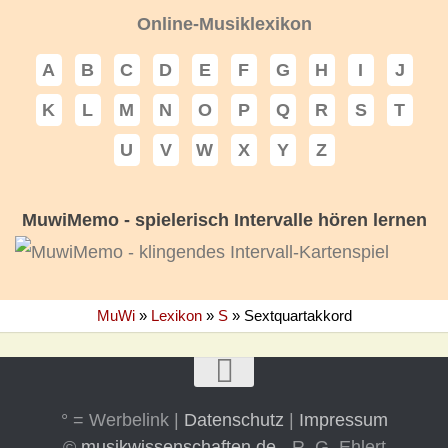
Online-Musiklexikon
A
B
C
D
E
F
G
H
I
J
K
L
M
N
O
P
Q
R
S
T
U
V
W
X
Y
Z
MuwiMemo - spielerisch Intervalle hören lernen
MuWi
»
Lexikon
»
S
»
Sextquartakkord
° = Werbelink |
Datenschutz
|
Impressum
©
musikwissenschaften.de
- R. G. Ehlert