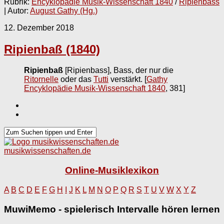
Rubrik:
Encyklopädie Musik-Wissenschaft 1840
/
Ripienbass
| Autor:
August Gathy (Hg.)
12. Dezember 2018
Ripienbaß (1840)
Ripienbaß
[Ripienbass], Bass, der nur die
Ritornelle
oder das
Tutti
verstärkt.
[
Gathy
Encyklopädie Musik-Wissenschaft 1840
, 381]
musikwissenschaften.de
Online-Musiklexikon
A
B
C
D
E
F
G
H
I
J
K
L
M
N
O
P
Q
R
S
T
U
V
W
X
Y
Z
MuwiMemo - spielerisch Intervalle hören lernen