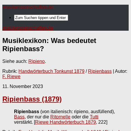
musikwissenschaften.de
musikwissenschaften.de
Musiklexikon: Was bedeutet
Ripienbass
?
Siehe auch:
Ripieno
.
Rubrik:
Handwörterbuch Tonkunst 1879
/
Ripienbass
| Autor:
F. Riewe
11. November 2023
Ripienbass (1879)
Ripienbass
(von italienisch: ripieno, ausfüllend),
Bass
, der nur die
Ritornelle
oder die
Tutti
verstärkt.
[
Riewe Handwörterbuch 1879
, 222]