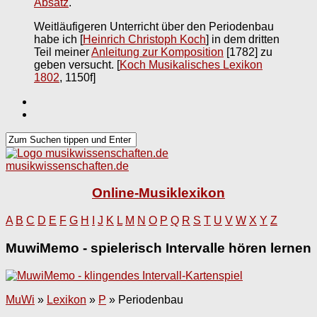
Absatz
.
Weitläufigeren Unterricht über den Periodenbau
habe ich [
Heinrich Christoph Koch
] in dem dritten
Teil meiner
Anleitung zur Komposition
[1782] zu
geben versucht.
[
Koch Musikalisches Lexikon
1802
, 1150f]
musikwissenschaften.de
Online-Musiklexikon
A
B
C
D
E
F
G
H
I
J
K
L
M
N
O
P
Q
R
S
T
U
V
W
X
Y
Z
MuwiMemo - spielerisch Intervalle hören lernen
MuWi
»
Lexikon
»
P
»
Periodenbau