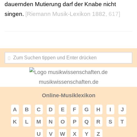
dauernden Mutierung darf der Knabe nicht
singen.
[
Riemann Musik-Lexikon 1882
, 617]
musikwissenschaften.de
Online-Musiklexikon
A
B
C
D
E
F
G
H
I
J
K
L
M
N
O
P
Q
R
S
T
U
V
W
X
Y
Z