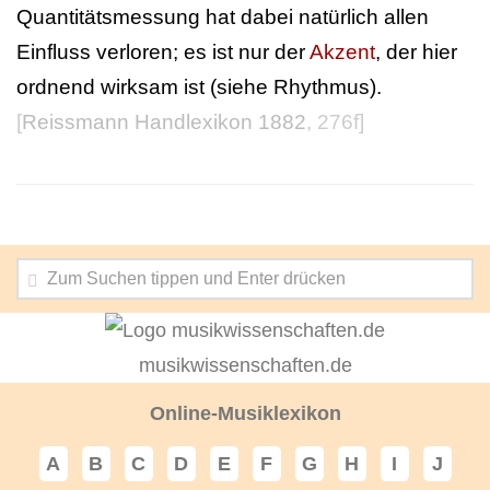
Quantitätsmessung hat dabei natürlich allen
Einfluss verloren; es ist nur der
Akzent
, der hier
ordnend wirksam ist (siehe Rhythmus).
[
Reissmann Handlexikon 1882
, 276f]
musikwissenschaften.de
Online-Musiklexikon
A
B
C
D
E
F
G
H
I
J