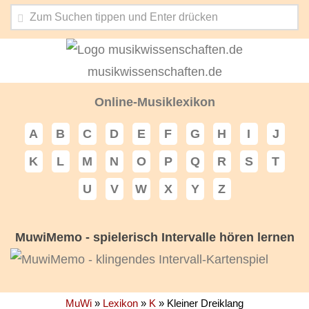
musikwissenschaften.de
Online-Musiklexikon
A
B
C
D
E
F
G
H
I
J
K
L
M
N
O
P
Q
R
S
T
U
V
W
X
Y
Z
MuwiMemo - spielerisch Intervalle hören lernen
MuWi
»
Lexikon
»
K
»
Kleiner Dreiklang