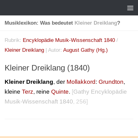
Musiklexikon: Was bedeutet
Kleiner Dreiklang
?
Rubrik:
Encyklopädie Musik-Wissenschaft 1840
/
Kleiner Dreiklang
| Autor:
August Gathy (Hg.)
Kleiner Dreiklang (1840)
Kleiner Dreiklang
, der
Mollakkord
:
Grundton
,
kleine
Terz
, reine
Quinte
.
[
Gathy Encyklopädie
Musik-Wissenschaft 1840
, 256]