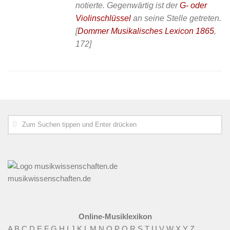
notierte. Gegenwärtig ist der
G- oder
Violinschlüssel
an seine Stelle getreten.
[
Dommer Musikalisches Lexicon 1865
,
172]
musikwissenschaften.de
Online-Musiklexikon
A
B
C
D
E
F
G
H
I
J
K
L
M
N
O
P
Q
R
S
T
U
V
W
X
Y
Z