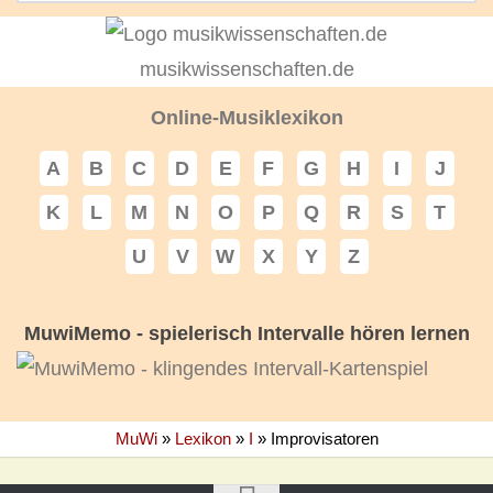
musikwissenschaften.de
Online-Musiklexikon
A
B
C
D
E
F
G
H
I
J
K
L
M
N
O
P
Q
R
S
T
U
V
W
X
Y
Z
MuwiMemo - spielerisch Intervalle hören lernen
MuWi
»
Lexikon
»
I
»
Improvisatoren