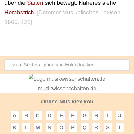
über die
Saiten
sich bewegt. Näheres siehe
Herabstrich
.
[
Dommer Musikalisches Lexicon
1865
, 426]
musikwissenschaften.de
Online-Musiklexikon
A
B
C
D
E
F
G
H
I
J
K
L
M
N
O
P
Q
R
S
T