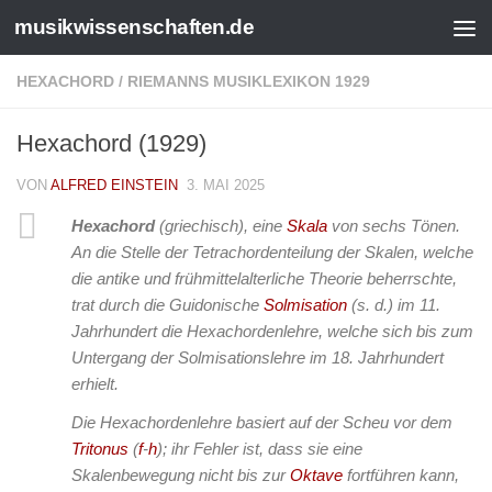
musikwissenschaften.de
HEXACHORD
/
RIEMANNS MUSIKLEXIKON 1929
Hexachord (1929)
VON
ALFRED EINSTEIN
3. MAI 2025
Hexachord
(griechisch), eine
Skala
von sechs Tönen.
An die Stelle der Tetrachordenteilung der Skalen, welche
die antike und frühmittelalterliche Theorie beherrschte,
trat durch die Guidonische
Solmisation
(s. d.) im 11.
Jahrhundert die Hexachordenlehre, welche sich bis zum
Untergang der Solmisationslehre im 18. Jahrhundert
erhielt.
Die Hexachordenlehre basiert auf der Scheu vor dem
Tritonus
(
f
-
h
); ihr Fehler ist, dass sie eine
Skalenbewegung nicht bis zur
Oktave
fortführen kann,