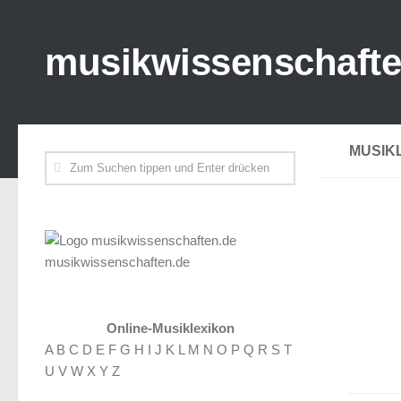
musikwissenschafte
MUSIK
musikwissenschaften.de
Online-Musiklexikon
A
B
C
D
E
F
G
H
I
J
K
L
M
N
O
P
Q
R
S
T
U
V
W
X
Y
Z