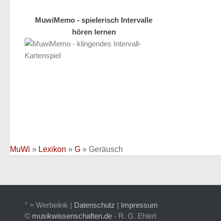
MuwiMemo - spielerisch Intervalle
hören lernen
MuWi
»
Lexikon
»
G
»
Geräusch
° = Werbelink |
Datenschutz
|
Impressum
©
musikwissenschaften.de
- R. G. Ehlert