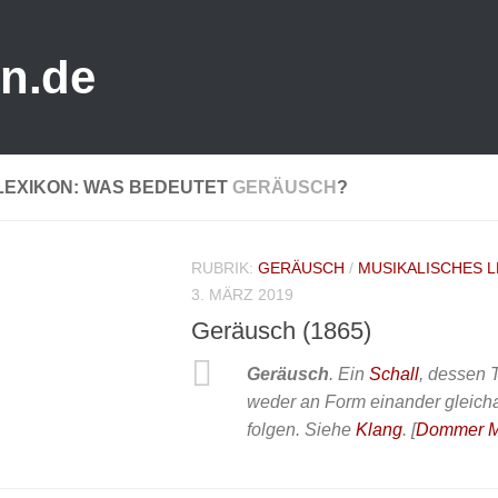
n.de
LEXIKON: WAS BEDEUTET
GERÄUSCH
?
RUBRIK:
GERÄUSCH
/
MUSIKALISCHES L
3. MÄRZ 2019
Geräusch (1865)
Geräusch
. Ein
Schall
, dessen 
weder an Form einander gleicha
folgen. Siehe
Klang
.
[
Dommer Mu