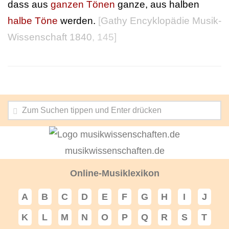
dass aus
ganzen Tönen
ganze, aus halben
halbe Töne
werden.
[
Gathy Encyklopädie Musik-
Wissenschaft 1840
, 145]
musikwissenschaften.de
Online-Musiklexikon
A
B
C
D
E
F
G
H
I
J
K
L
M
N
O
P
Q
R
S
T