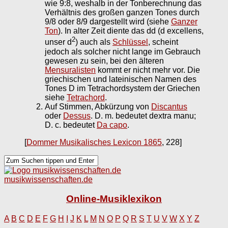
wie 9:8, weshalb in der Tonberechnung das
Verhältnis des großen ganzen Tones durch
9/8 oder 8/9 dargestellt wird (siehe
Ganzer
Ton
). In alter Zeit diente das dd (d excellens,
2
unser d
) auch als
Schlüssel
, scheint
jedoch als solcher nicht lange im Gebrauch
gewesen zu sein, bei den älteren
Mensuralisten
kommt er nicht mehr vor. Die
griechischen und lateinischen Namen des
Tones D im Tetrachordsystem der Griechen
siehe
Tetrachord
.
Auf Stimmen, Abkürzung von
Discantus
oder
Dessus
. D. m. bedeutet dextra manu;
D. c. bedeutet
Da capo
.
[
Dommer Musikalisches Lexicon 1865
, 228]
musikwissenschaften.de
Online-Musiklexikon
A
B
C
D
E
F
G
H
I
J
K
L
M
N
O
P
Q
R
S
T
U
V
W
X
Y
Z