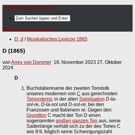
musikwissenschaften.de
musikwissenschaften.de
D, d
/
Musikalisches Lexicon 1865
D (1865)
von
Arrey von Dommer
18. November 2023
27. Oktober
2024
D
Buchstabenname der zweiten Tonstufe
unseres modernen von
C
aus gerechneten
Tonsystems
; in der alten
Solmisation
D-la-
sol-re
,
D-la-sol
und
D-sol-re
; bei den
Franzosen und Italienern
re
. Gegen den
Grundton
C macht der Ton D einen
sogenannten
großen ganzen Ton
aus, seine
Saitenlänge verhält sich zu der des Tones C
wie 8:9, folglich seine Schwingungszahl