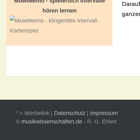
MuwiMemo - spielerisch Intervalle
Darauf
hören lernen
ganze
° = Werbelink |
Datenschutz
|
Impressum
©
musikwissenschaften.de
- R. G. Ehlert