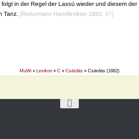
 folgt in der Regel der Lassú wieder und diesem der F
n Tanz.
[
Reissmann Handlexikon 1882
, 97]
MuWi
»
Lexikon
»
C
»
Csárdás
»
Csárdás (1882)