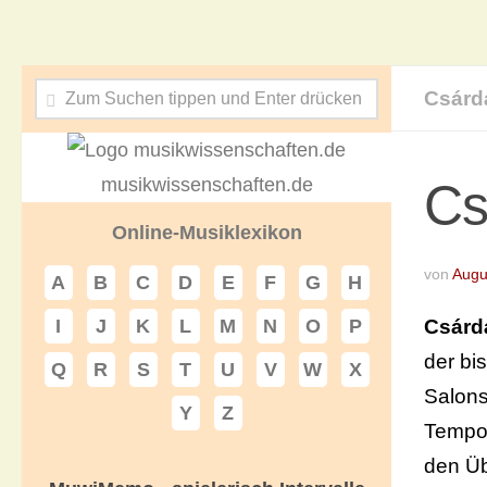
Csárd
musikwissenschaften.de
Cs
Online-Musiklexikon
von
Augu
A
B
C
D
E
F
G
H
Csárd
I
J
K
L
M
N
O
P
der bi
Q
R
S
T
U
V
W
X
Salons
Y
Z
Tempo
den Üb