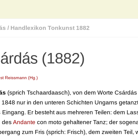
ás
/
Handlexikon Tonkunst 1882
árdás (1882)
st Reissmann (Hg.)
ás
(sprich Tschaardaasch), von dem Worte Csárdás = 
s 1848 nur in den unteren Schichten Ungarns getanzt
 Eingang. Er besteht aus mehreren Teilen: dem Lassú
 des
Andante
con moto gehaltener Tanz; der sogena
ergang zum Fris (sprich: Frisch), dem zweiten Teil,