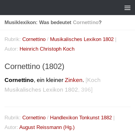
Musiklexikon: Was bedeutet
Cornettino
?
Rubrik:
Cornettino
/
Musikalisches Lexikon 1802
|
Autor:
Heinrich Christoph Koch
Cornettino (1802)
Cornettino
, ein kleiner
Zinken
.
[
Koch
Musikalisches Lexikon 1802
, 396]
Rubrik:
Cornettino
/
Handlexikon Tonkunst 1882
|
Autor:
August Reissmann (Hg.)