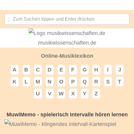
musikwissenschaften.de
Online-Musiklexikon
A
B
C
D
E
F
G
H
I
J
K
L
M
N
O
P
Q
R
S
T
U
V
W
X
Y
Z
MuwiMemo - spielerisch Intervalle hören lernen