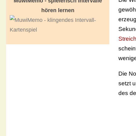
MuwiMemo - spielerisch Intervalle
gewöh
hören lernen
erzeug
Sekund
Streic
schein
wenige
Die No
setzt 
des d