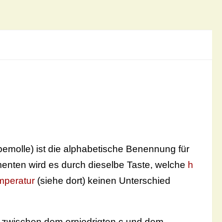
o bemolle) ist die alphabetische Benennung für
umenten wird es durch dieselbe Taste, welche
h
mperatur
(siehe dort) keinen Unterschied
 zwischen dem erniedrigten c und dem