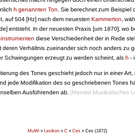
nlich
h genannten Ton
. Sie berechnet zum Beispiel
t, auf 504 [Hz] nach dem neuesten
Kammerton
, wä
e] entsteht. In der neuesten Praxis [um 1870], wo
hinstrumenten
diese Verschiedenheit der in Rede st
t deren Verhältnis zueinander sich noch anders zu ge
r Schwingungen erzeugt zu werden scheint, als
h
- 
tierung des Tones geschieht jedoch nur in einer Art
und jede Modifikation des so geschriebenen Tones
enselben Ausführenden ab.
[
Mendel Musikalisches L
MuWi
»
Lexikon
»
C
»
Ces
»
Ces (1872)