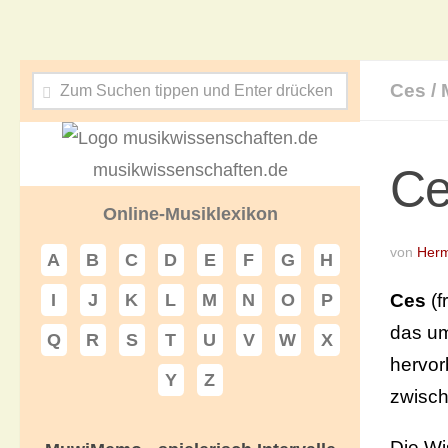
Ces
/
musikwissenschaften.de
Ce
Online-Musiklexikon
von
Herm
A
B
C
D
E
F
G
H
Ces
(f
I
J
K
L
M
N
O
P
das u
Q
R
S
T
U
V
W
X
hervor
Y
Z
zwisc
Die Wi