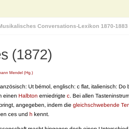
Musikalisches Conversations-Lexikon 1870-1883
s (1872)
ann Mendel (Hg.)
ranzösisch: Ut bémol, englisch: c flat, italienisch: D
m einen
Halbton
erniedrigte
c
. Bei allen Tasteninstr
bringt, angegeben, indem die
gleichschwebende Te
hen ces und
h
kennt.
ssenschaft macht hingegen doch einen Unterschied