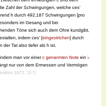
 die Zahl der Schwingungen, welche ces'
hrend h durch 492,187 Schwingungen [pro
 besonders im Gesang und bei
ehenden Töne sich auch dem Ohre kundgibt,
stalten, indem ces' [
eingestrichen
] durch
in der Tat also tiefer als h ist.
, indem man vor einer
c genannten Note
ein
♭
 hängt nur von dem Ermessen und Vermögen
exikon 1872
, 357]