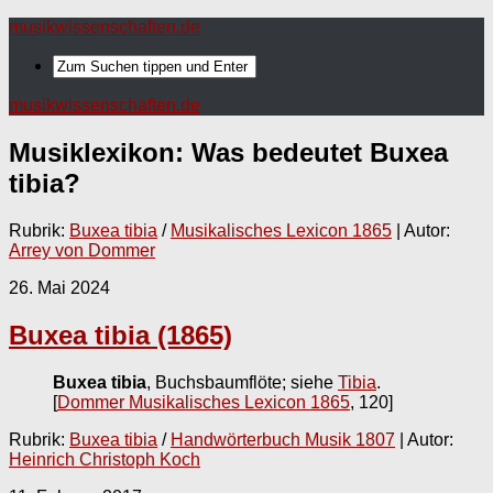
musikwissenschaften.de
musikwissenschaften.de
Musiklexikon: Was bedeutet
Buxea
tibia
?
Rubrik:
Buxea tibia
/
Musikalisches Lexicon 1865
| Autor:
Arrey von Dommer
26. Mai 2024
Buxea tibia (1865)
Buxea tibia
, Buchsbaumflöte; siehe
Tibia
.
[
Dommer Musikalisches Lexicon 1865
, 120]
Rubrik:
Buxea tibia
/
Handwörterbuch Musik 1807
| Autor:
Heinrich Christoph Koch