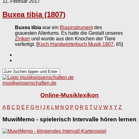
11. Februar 2017
Buxea tibia (1807)
Buxea tibia
war ein
Blasinstrument
des
grauesten Altertums. Es hatte die Gestalt unseres
Zinken
und wurde aus den Knochen der Tiere
verfertigt.
[
Koch Handwörterbuch Musik 1807
, 65]
musikwissenschaften.de
Online-Musiklexikon
A
B
C
D
E
F
G
H
I
J
K
L
M
N
O
P
Q
R
S
T
U
V
W
X
Y
Z
MuwiMemo - spielerisch Intervalle hören lernen