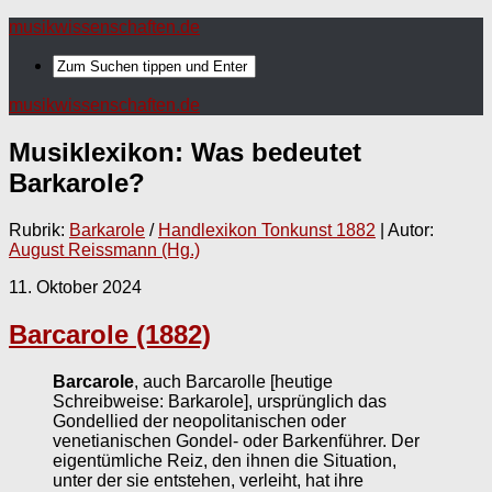
musikwissenschaften.de
musikwissenschaften.de
Musiklexikon: Was bedeutet
Barkarole
?
Rubrik:
Barkarole
/
Handlexikon Tonkunst 1882
| Autor:
August Reissmann (Hg.)
11. Oktober 2024
Barcarole (1882)
Barcarole
, auch Barcarolle [heutige
Schreibweise: Barkarole], ursprünglich das
Gondellied der neopolitanischen oder
venetianischen Gondel- oder Barkenführer. Der
eigentümliche Reiz, den ihnen die Situation,
unter der sie entstehen, verleiht, hat ihre