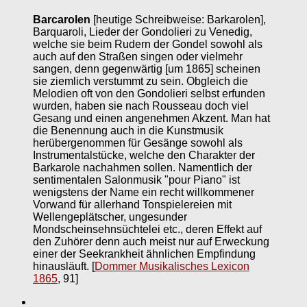
Barcarolen
[heutige Schreibweise: Barkarolen],
Barquaroli, Lieder der Gondolieri zu Venedig,
welche sie beim Rudern der Gondel sowohl als
auch auf den Straßen singen oder vielmehr
sangen, denn gegenwärtig [um 1865] scheinen
sie ziemlich verstummt zu sein. Obgleich die
Melodien oft von den Gondolieri selbst erfunden
wurden, haben sie nach Rousseau doch viel
Gesang und einen angenehmen Akzent. Man hat
die Benennung auch in die Kunstmusik
herübergenommen für Gesänge sowohl als
Instrumentalstücke, welche den Charakter der
Barkarole nachahmen sollen. Namentlich der
sentimentalen Salonmusik "pour Piano" ist
wenigstens der Name ein recht willkommener
Vorwand für allerhand Tonspielereien mit
Wellengeplätscher, ungesunder
Mondscheinsehnsüchtelei etc., deren Effekt auf
den Zuhörer denn auch meist nur auf Erweckung
einer der Seekrankheit ähnlichen Empfindung
hinausläuft.
[
Dommer Musikalisches Lexicon
1865
, 91]