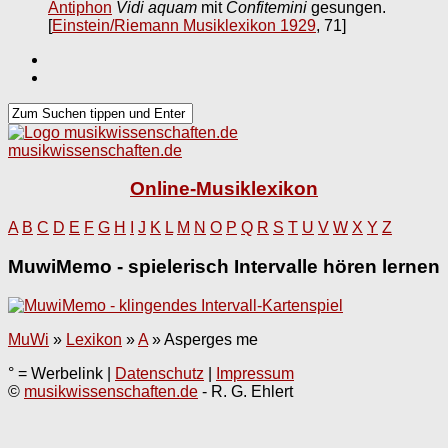
Antiphon
Vidi aquam
mit
Confitemini
gesungen.
[
Einstein/Riemann Musiklexikon 1929
, 71]
musikwissenschaften.de
Online-Musiklexikon
A
B
C
D
E
F
G
H
I
J
K
L
M
N
O
P
Q
R
S
T
U
V
W
X
Y
Z
MuwiMemo - spielerisch Intervalle hören lernen
MuWi
»
Lexikon
»
A
»
Asperges me
° = Werbelink |
Datenschutz
|
Impressum
©
musikwissenschaften.de
- R. G. Ehlert