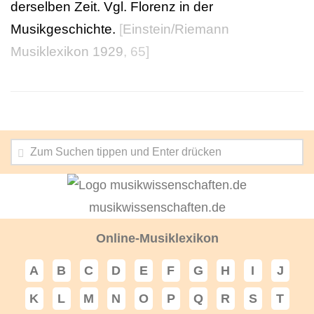
derselben Zeit. Vgl. Florenz in der
Musikgeschichte.
[
Einstein/Riemann
Musiklexikon 1929
, 65]
musikwissenschaften.de
Online-Musiklexikon
A
B
C
D
E
F
G
H
I
J
K
L
M
N
O
P
Q
R
S
T