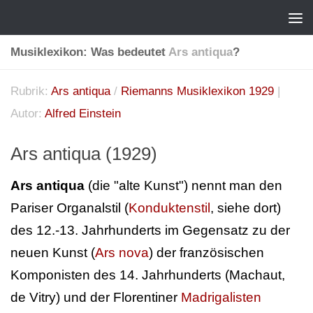
Musiklexikon: Was bedeutet
Ars antiqua
?
Rubrik:
Ars antiqua
/
Riemanns Musiklexikon 1929
|
Autor:
Alfred Einstein
Ars antiqua (1929)
Ars antiqua
(die "alte Kunst") nennt man den
Pariser Organalstil (
Konduktenstil
, siehe dort)
des 12.-13. Jahrhunderts im Gegensatz zu der
neuen Kunst (
Ars nova
) der französischen
Komponisten des 14. Jahrhunderts (Machaut,
de Vitry) und der Florentiner
Madrigalisten