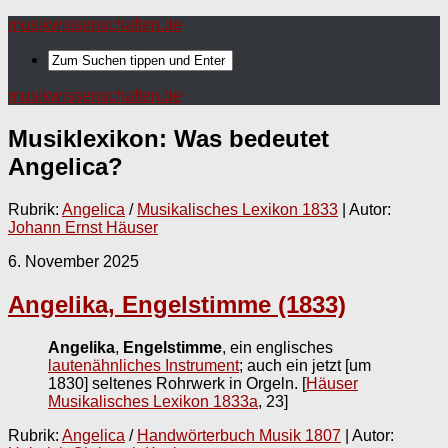
musikwissenschaften.de
musikwissenschaften.de
Musiklexikon: Was bedeutet
Angelica
?
Rubrik:
Angelica
/
Musikalisches Lexikon 1833
| Autor:
Johann Ernst Häuser
6. November 2025
Angelika, Engelstimme (1833)
Angelika
,
Engelstimme
, ein englisches
lautenähnliches Instrument
; auch ein jetzt [um
1830] seltenes Rohrwerk in Orgeln.
[
Häuser
Musikalisches Lexikon 1833a
, 23]
Rubrik:
Angelica
/
Handwörterbuch Musik 1807
| Autor: