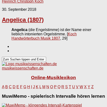
Heinrich Christoph Koch
30. September 2018
Angelica (1807)
Angelica
(die Engelstimme) ist der Name einer
lieblich intonierten Orgelstimme.
[
Koch
Handwörterbuch Musik 1807
, 29]
musikwissenschaften.de
Online-Musiklexikon
A
B
C
D
E
F
G
H
I
J
K
L
M
N
O
P
Q
R
S
T
U
V
W
X
Y
Z
MuwiMemo - spielerisch Intervalle hören lernen