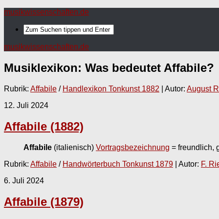
musikwissenschaften.de
musikwissenschaften.de
Musiklexikon: Was bedeutet
Affabile
?
Rubrik:
Affabile
/
Handlexikon Tonkunst 1882
| Autor:
August R
12. Juli 2024
Affabile (1882)
Affabile
(italienisch)
Vortragsbezeichnung
= freundlich, g
Rubrik:
Affabile
/
Handwörterbuch Tonkunst 1879
| Autor:
F. R
6. Juli 2024
Affabile (1879)