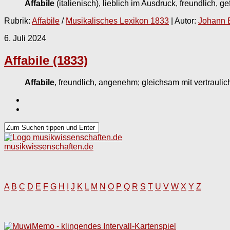
Affabile
(italienisch), lieblich im Ausdruck, freundlich, 
Rubrik:
Affabile
/
Musikalisches Lexikon 1833
| Autor:
Johann 
6. Juli 2024
Affabile (1833)
Affabile
, freundlich, angenehm; gleichsam mit vertrau
musikwissenschaften.de
A
B
C
D
E
F
G
H
I
J
K
L
M
N
O
P
Q
R
S
T
U
V
W
X
Y
Z