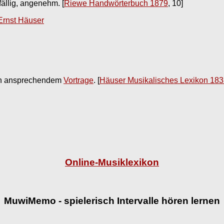
gefällig, angenehm.
[
Riewe Handwörterbuch 1879
, 10]
Ernst Häuser
lich ansprechendem
Vortrage
.
[
Häuser Musikalisches Lexikon 18
Online-Musiklexikon
MuwiMemo - spielerisch Intervalle hören lernen