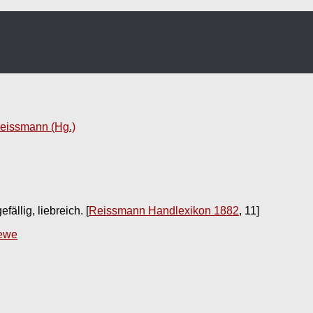
eissmann (Hg.)
efällig, liebreich.
[
Reissmann Handlexikon 1882
, 11]
iewe