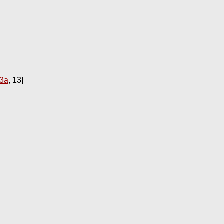
33a
, 13]