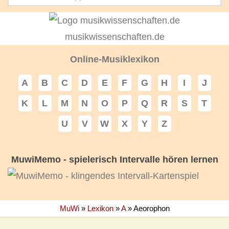
musikwissenschaften.de
Online-Musiklexikon
A
B
C
D
E
F
G
H
I
J
K
L
M
N
O
P
Q
R
S
T
U
V
W
X
Y
Z
MuwiMemo - spielerisch Intervalle hören lernen
MuWi
»
Lexikon
»
A
»
Aeorophon