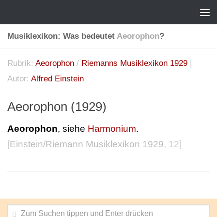
Musiklexikon: Was bedeutet
Aeorophon
?
Rubrik:
Aeorophon
/
Riemanns Musiklexikon 1929
|
Autor:
Alfred Einstein
Aeorophon (1929)
Aeorophon
, siehe
Harmonium
.
[
Einstein/Riemann Musiklexikon 1929
, 12]