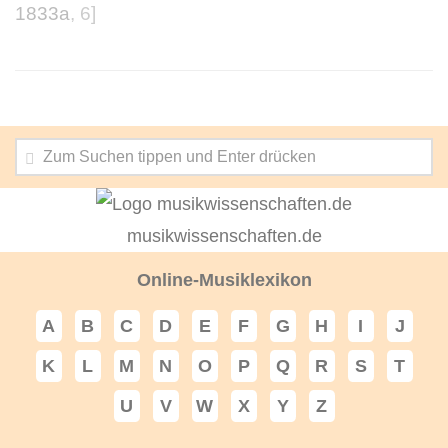
1833a
, 6]
musikwissenschaften.de
Online-Musiklexikon
A
B
C
D
E
F
G
H
I
J
K
L
M
N
O
P
Q
R
S
T
U
V
W
X
Y
Z