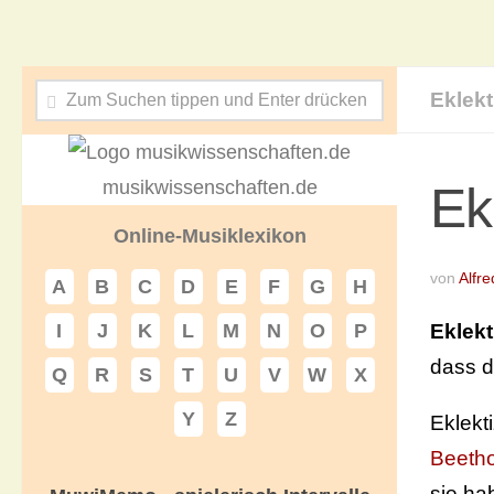
Eklek
musikwissenschaften.de
Ek
Online-Musiklexikon
von
Alfre
A
B
C
D
E
F
G
H
Eklek
I
J
K
L
M
N
O
P
dass d
Q
R
S
T
U
V
W
X
Y
Z
Eklekt
Beeth
sie ha