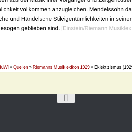
lichkeit vollkommen anzugleichen. Mendelssohn dage
he und Händelsche Stileigentümlichkeiten in sein
esogen geblieben sind.
[
Einstein/Riemann Musiklex
uWi
»
Quellen
»
Riemanns Musiklexikon 1929
»
Eklektizismus (192