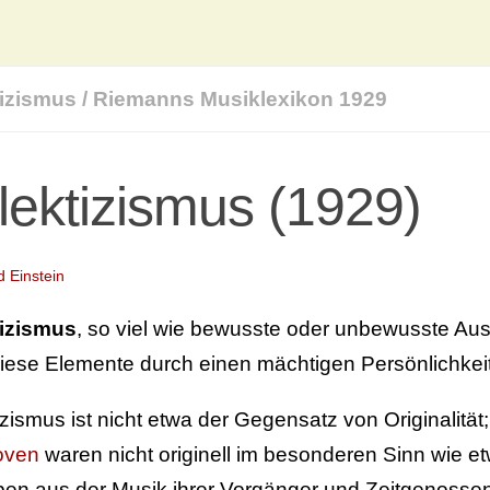
tizismus
/
Riemanns Musiklexikon 1929
lektizismus (1929)
d Einstein
tizismus
, so viel wie bewusste oder unbewusste Aus
iese Elemente durch einen mächtigen Persönlichkei
izismus ist nicht etwa der Gegensatz von Originalitä
oven
waren nicht originell im besonderen Sinn wie 
ben aus der Musik ihrer Vorgänger und Zeitgenossen "