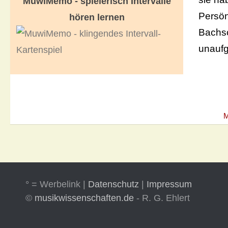
MuwiMemo - spielerisch Intervalle
Persön
hören lernen
Bachsc
unaufg
M
° = Werbelink |
Datenschutz
|
Impressum
©
musikwissenschaften.de
- R. G. Ehlert