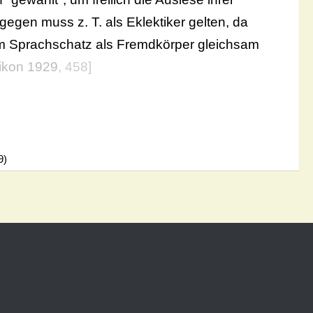
gen muss z. T. als Eklektiker gelten, da
em Sprachschatz als Fremdkörper gleichsam
ikon 1929
, 458]
9)